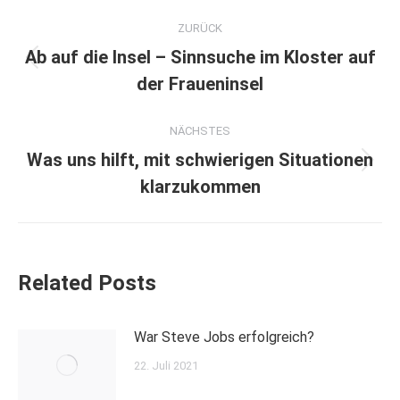
Kommentarnavigation
ZURÜCK
Ab auf die Insel – Sinnsuche im Kloster auf
Vorheriger
der Fraueninsel
Beitrag:
NÄCHSTES
Was uns hilft, mit schwierigen Situationen
Nächster
klarzukommen
Beitrag:
Related Posts
War Steve Jobs erfolgreich?
22. Juli 2021